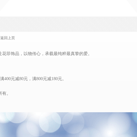
< 返回上页
让花菲饰品，以物传心，承载最纯粹最真挚的爱。
00元减80元，满800元减180元。
所有。