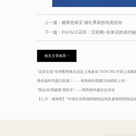
上一篇：
糖果色珠宝 婚礼季装扮纯美的你
下一篇：
HAFACE花菲：互联网+实体店的成功
相关文章推荐 >
“花菲女孩”全球配饰集合店赴上海参加"2020CHIC中国上海服
将传递时尚践行到底！——韩风饰尚团建活动精彩上演！
“我运动,我健康,我快乐”——韩风饰尚健步走活动
【仁川－威海馆】“中国京东商城韩国饰品馆及威海韩国饰品
办