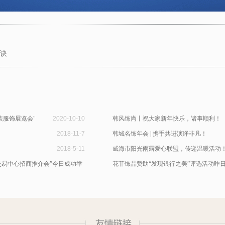
秘诀
装服饰展览会"
2020-10-10
韩风饰尚丨祝大家新年快乐，诸事顺利！
2018-11-7
韩城名饰年会 | 携手共进演绎非凡！
2018-5-11
威海市阳光雨露爱心联盟，传递温暖活动
交易中心招商推介会”今日成功举
花菲饰品赞助“发现银行之美”评选活动昨
2016-4-1